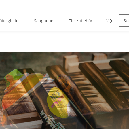
belgleiter
Saugheber
Tierzubehör
Verreisen 