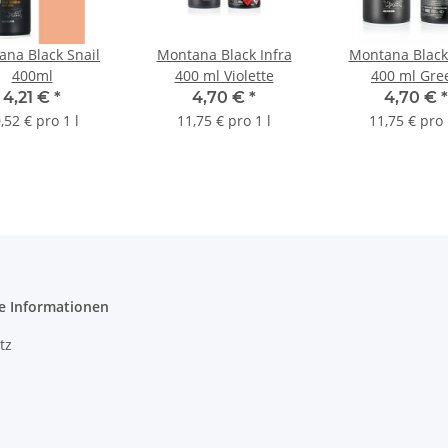
na Black Snail
Montana Black Infra
Montana Black 
400ml
400 ml Violette
400 ml Gre
4,21 €
*
4,70 €
*
4,70 €
*
,52 € pro 1 l
11,75 € pro 1 l
11,75 € pro 
e Informationen
tz