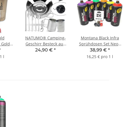
ld
NATUMO® Camping-
Montana Black Infra
 Gold +
Geschirr Besteck aus
Sprühdosen Set Neon
 Chrom-
Edelstahl - Rostfreies
Farben +
*
24,90 €
*
38,99 €
*
10
Besteckset + Becher
Ersatzsprühköpfe - 6 x
1 l
16,25 € pro 1 l
e - 3 x
400ml