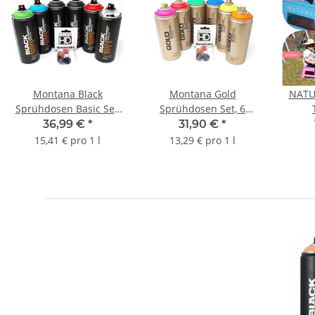
Montana Black
Montana Gold
NATU
Sprühdosen Basic Set,
Sprühdosen Set, 6
6 Basis-Farben + 10
Neon Farben + 10
Klap
36,99 €
*
31,90 €
*
Sprühköpfe
Ersatzsprühköpfe - 6 x
Kü
15,41 € pro 1 l
13,29 € pro 1 l
400ml
Klapp