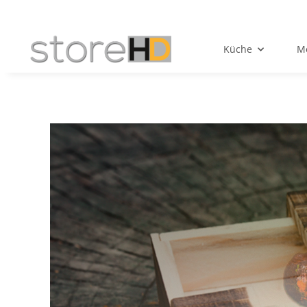
Küche
Mö