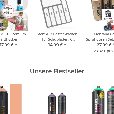
MO® Premium
Store-HD Besteckkasten
Montana Go
Tritthocker
für Schubladen, 6
Sprühdosen Set,
phocker Faltbar
Fächer Besteckeinsatz,
Silber + Copper
17,99 €
*
14,99 €
*
27,99 €
chenhocker
Kunststoff, 5 x 32,5 x
Farben + 
23,32 € pro 
tritt - 6 Farben
40,5 cm, grau / weiß
Ersatzsprühköpf
400ml
Unsere Bestseller