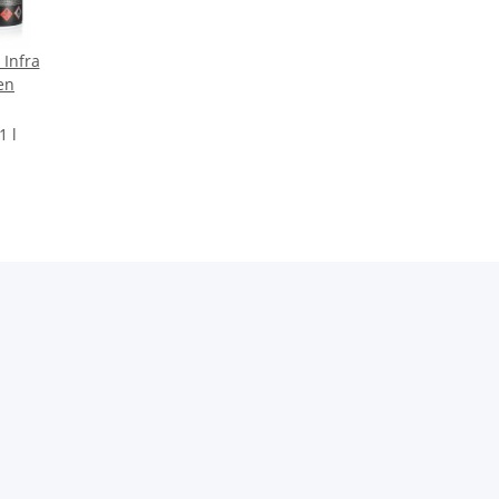
Infra
en
1 l