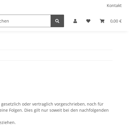
Kontakt
/ Camping
Sprühfarben
Geschenkartikel
0,00 €
Bele
esetzlich oder vertraglich vorgeschrieben, noch für
keine Folgen. Dies gilt nur soweit bei den nachfolgenden
beziehen.