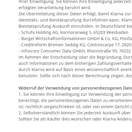
Ihrer Einwilligung. Sie können Ihre Einwilligung jederze
erfolgten Verarbeitung berührt wird.
Die Übermittelung dieser Daten erfolgt, damit Klarna z
Identitäts- und Bonitätsprüfung durchführen kann. Klar
Bonitätsprüfung Auskunft einzuholen. In Deutschland kö
- Schufa Holding AG, Kormoranweg 5, 65203 Wiesbaden
- Bürgel Wirtschaftsinformationen GmbH & Co. KG, Post
- Creditreform Bremen Seddig KG, Contrescarpe 17, 282
- infoscore Consumer Data GmbH, Rheinstraße 99, 7653
Im Rahmen der Entscheidung über die Begründung, Durch
auch Informationen zu dem bisherigen Zahlungsverhalten
durch Klarna wird auf Basis eines wissenschaftlich ane
benutzen. Sollte sich nach dieser Berechnung zeigen, da
Widerruf der Verwendung von personenbezogenen Date
1. Sie können Ihre Einwilligung zur Verwendung der per
berechtigt, die personenbezogenen Daten zu verarbeiten
ist, rechtlich vorgeschrieben ist, oder von einem Gericht
2. Selbstverständlich können Sie jederzeit Auskunft üb
Sollten Sie als Käufer dies wünschen oder Klarna Änder