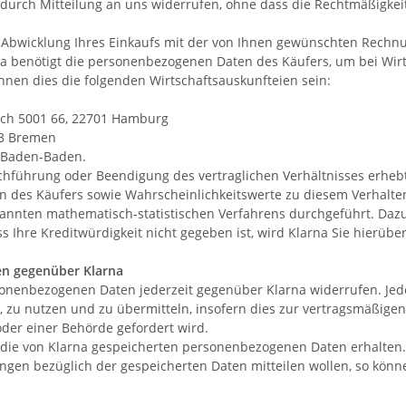
it durch Mitteilung an uns widerrufen, ohne dass die Rechtmäßigke
ur Abwicklung Ihres Einkaufs mit der von Ihnen gewünschten Rech
na benötigt die personenbezogenen Daten des Käufers, um bei Wir
nnen dies die folgenden Wirtschaftsauskunfteien sein:
fach 5001 66, 22701 Hamburg
03 Bremen
2 Baden-Baden.
führung oder Beendigung des vertraglichen Verhältnisses erheb
 des Käufers sowie Wahrscheinlichkeitswerte zu diesem Verhalten
rkannten mathematisch-statistischen Verfahrens durchgeführt. Da
ss Ihre Kreditwürdigkeit nicht gegeben ist, wird Klarna Sie hierü
n gegenüber Klarna
sonenbezogenen Daten jederzeit gegenüber Klarna widerrufen. Jed
, zu nutzen und zu übermitteln, insofern dies zur vertragsmäßig
 oder einer Behörde gefordert wird.
er die von Klarna gespeicherten personenbezogenen Daten erhalten
ungen bezüglich der gespeicherten Daten mitteilen wollen, so kön