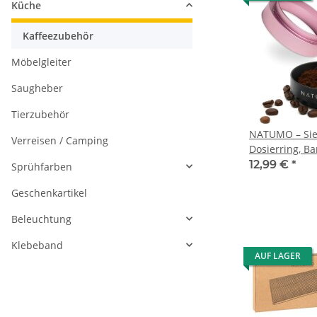
Küche
Kaffeezubehör
Möbelgleiter
Saugheber
Tierzubehör
NATUMO – Sie
Verreisen / Camping
Dosierring, Ba
magnetischer 
12,99 €
*
Sprühfarben
Trichter, Cof
Geschenkartikel
Beleuchtung
Klebeband
AUF LAGER