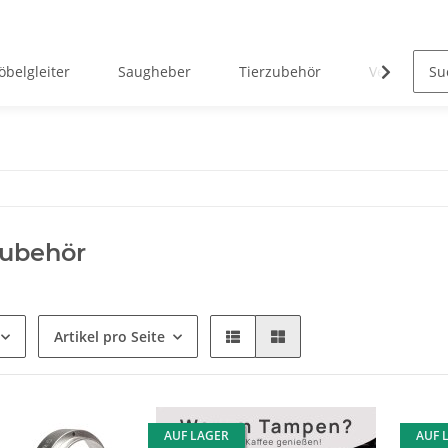
belgleiter
Saugheber
Tierzubehör
Verreisen 
zubehör
Artikel pro Seite
AUF LAGER
AUF 