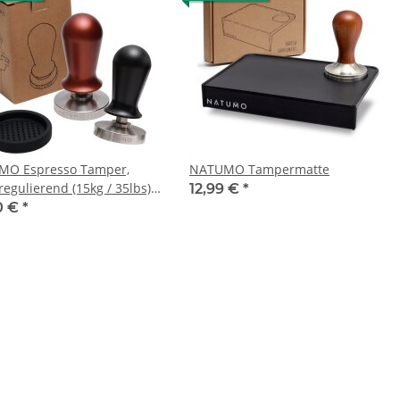
MO Espresso Tamper,
NATUMO Tampermatte
egulierend (15kg / 35lbs),
12,99 €
*
räger Zubehör, Kaffe
0 €
*
r Set mit Tampermatte…