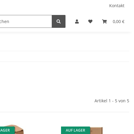
Kontakt
/ Camping
Sprühfarben
Geschenkartikel
0,00 €
Bele
Artikel 1 - 5 von 5
LAGER
AUF LAGER