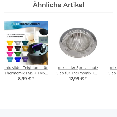
Ähnliche Artikel
mix-slider Teigblume für
mix-slider Spritzschutz
mix-
Thermomix TM5 + TM6 -
Sieb für Thermomix TM6
Sieb
verschiedene Farben
TM5 TM31
TM
8,99 €
*
12,99 €
*