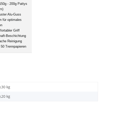
150g - 200g Pattys
m)
ster Alu-Guss
en für optimales
en
ortabler Griff
haft-Beschichtung
ache Reinigung
. 50 Trennpapieren
0,30 kg
0,20
kg