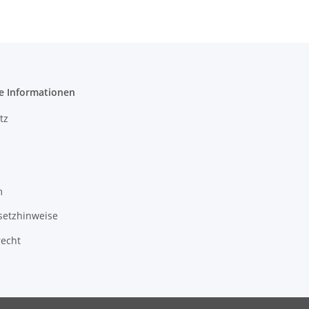
e Informationen
tz
m
setzhinweise
recht