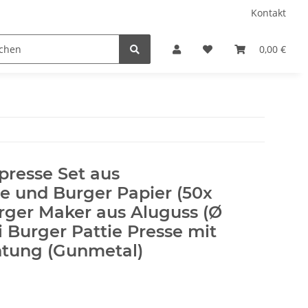
Kontakt
/ Camping
Sprühfarben
Geschenkartikel
0,00 €
Bele
resse Set aus
 und Burger Papier (50x
rger Maker aus Aluguss (Ø
i Burger Pattie Presse mit
htung (Gunmetal)