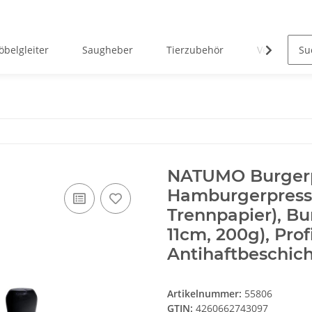
belgleiter
Saugheber
Tierzubehör
Verreisen 
NATUMO Burgerp
Hamburgerpresse
Trennpapier), Bu
11cm, 200g), Prof
Antihaftbeschic
Artikelnummer:
55806
GTIN:
4260662743097