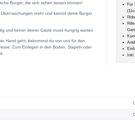
sche Burger, die sich sehen lassen können!
Für 
(11c
en Überraschungen mehr und kannst deine Burger
Robu
Rill
Gar
ertig und keiner deiner Gäste muss hungrig warten.
Komf
 der Hand geht, bekommst du von uns für den
Anti
Presse. Zum Einlegen in den Boden, Stapeln oder
Einf
d.
Inkl