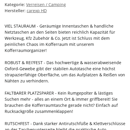
Kategorie:
Verreisen / Camping
Hersteller:
carexp HD
VIEL STAURAUM - Geräumige Innentaschen & handliche
Netztaschen an den Seiten bieten reichlich Kapazität für
Werkzeug, Kfz Zubehör & Co. Jetzt ist Schluss mit dem
peinlichen Chaos im Kofferraum mit unserem
Kofferraumorganizer!
ROBUST & REI?FEST - Das hochwertige & wasserabweisende
Oxford-Gewebe gibt der stabilen Autotasche eine höchst
strapazierfähige Oberfläche, um das Aufplatzen & Reißen von
Nähten zu verhindern.
FALTBARER PLATZSPARER - Kein Rumgepolter & lästiges
Suchen mehr - alles an einem Ort & immer griffbereit! Sie
brauchen die Kofferraumtasche gerade nicht? Einfach auf
Rucksackgröße zusammenklappen!
RUTSCHFEST - Dank starker Antirutschfüße & Klettverschlüsse
an der Taschenunterseite bleibt die praktische Auto