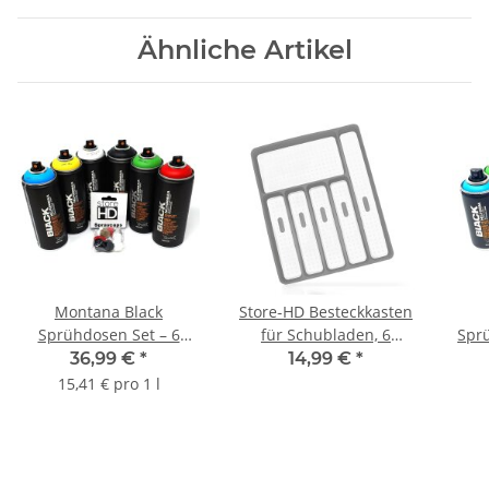
Ähnliche Artikel
Montana Black
Store-HD Besteckkasten
Sprühdosen Set – 6
für Schubladen, 6
Sprü
Dosen Grundfarben
Fächer Besteckeinsatz,
Can
36,99 €
*
14,99 €
*
Schwarz Weiß Blau Grün
Kunststoff, 5 x 32,5 x
Ers
15,41 € pro 1 l
Rot Gelb +
40,5 cm, grau / weiß
Ersatzsprühköpfe - 6 x
400ml Spraydosen Cans
Spray Graffiti