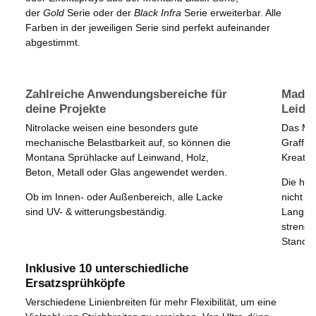
der
Gold
Serie oder der
Black Infra
Serie erweiterbar. Alle
Farben in der jeweiligen Serie sind perfekt aufeinander
abgestimmt.
Zahlreiche Anwendungsbereiche für
Made 
deine Projekte
Leiden
Nitrolacke weisen eine besonders gute
Das Mon
mechanische Belastbarkeit auf, so können die
Graffiti
Montana Sprühlacke auf Leinwand, Holz,
Kreativ
Beton, Metall oder Glas angewendet werden.
Die hoc
Ob im Innen- oder Außenbereich, alle Lacke
nicht n
sind UV- & witterungsbeständig.
Langleb
strenge
Standar
Inklusive 10 unterschiedliche
Ersatzsprühköpfe
Verschiedene Linienbreiten für mehr Flexibilität, um eine