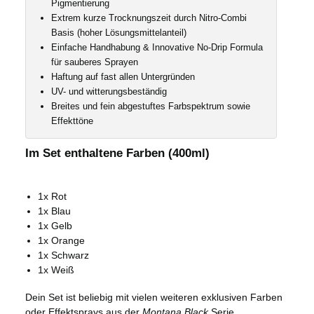
Pigmentierung
Extrem kurze Trocknungszeit durch Nitro-Combi
Basis (hoher Lösungsmittelanteil)
Einfache Handhabung & Innovative No-Drip Formula
für sauberes Sprayen
Haftung auf fast allen Untergründen
UV- und witterungsbeständig
Breites und fein abgestuftes Farbspektrum sowie
Effekttöne
Im Set enthaltene Farben (400ml)
1x Rot
1x Blau
1x Gelb
1x Orange
1x Schwarz
1x Weiß
Dein Set ist beliebig mit vielen weiteren exklusiven Farben
oder Effektsprays aus der
Montana Black
Serie,