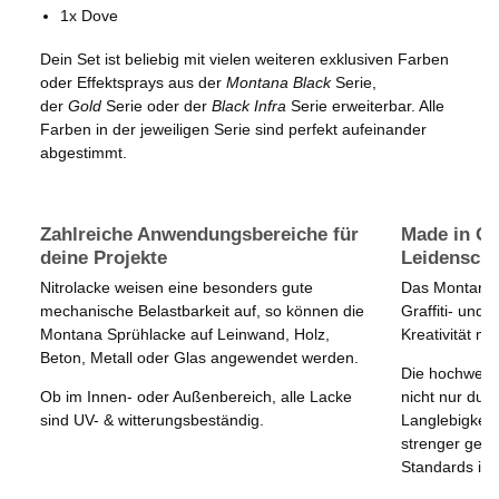
1x Dove
Dein Set ist beliebig mit vielen weiteren exklusiven Farben
oder Effektsprays aus der
Montana Black
Serie,
der
Gold
Serie oder der
Black Infra
Serie erweiterbar. Alle
Farben in der jeweiligen Serie sind perfekt aufeinander
abgestimmt.
Zahlreiche Anwendungsbereiche für
Made in G
deine Projekte
Leidenschaf
Nitrolacke weisen eine besonders gute
Das Montana-
mechanische Belastbarkeit auf, so können die
Graffiti- und 
Montana Sprühlacke auf Leinwand, Holz,
Kreativität mi
Beton, Metall oder Glas angewendet werden.
Die hochwert
Ob im Innen- oder Außenbereich, alle Lacke
nicht nur dur
sind UV- & witterungsbeständig.
Langlebigkeit
strenger gesu
Standards in 