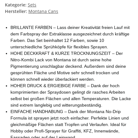
Kategorie:
Sets
Hersteller:
Montana Cans
BRILLANTE FARBEN – Lass deiner Kreativität freien Lauf mit
dem Farbspray der Extraklasse ausgezeichnet durch kräftige
Farben. Das Set beinhaltet 12 Farben, sowie 10
unterschiedliche Sprühköpfe für flexibles Sprayen.
HOHE DECKKRAFT & KURZE TROCKNUNGSZEIT – Der
Nitro-Kombi Lack von Montana ist durch seine hohe
Pigmentierung unschlagbar deckend. Außerdem sind deine
gesprühten Fläche und Motive sehr schnell trocken und
können schnell wieder überlackiert werden.
HOHER DRUCK & ERGIEBIGE FARBE – Dank der hoch
komprimierten der Spraydosen gelingt dir rasches Arbeiten
selbst bei großen Flächen und allen Temperaturen. Die Lacke
sind extrem langlebig und witterungsbeständig.
EINFACHE HANDHABUNG – Dank der Montana No-Drip
Formula ist sprayen jetzt noch einfacher. Perfekte Linien und
gleichmäßige Flächen statt Tropfen und Verlaufen. Ideal für
Hobby oder Profi-Sprayer für Graffiti, KFZ, Innenwände,
Fassaden oder auf der Leinwand.