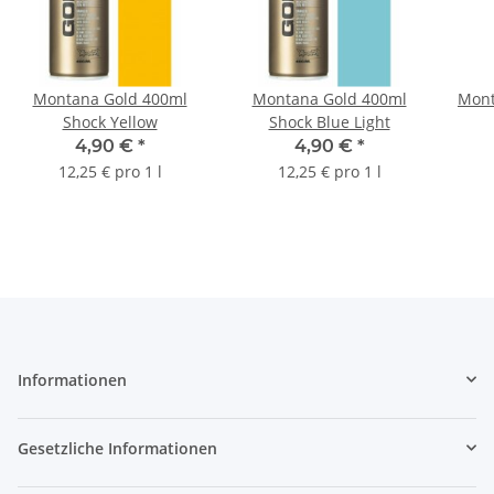
Montana Gold 400ml
Montana Gold 400ml
Mont
Shock Yellow
Shock Blue Light
4,90 €
*
4,90 €
*
12,25 € pro 1 l
12,25 € pro 1 l
Informationen
Gesetzliche Informationen