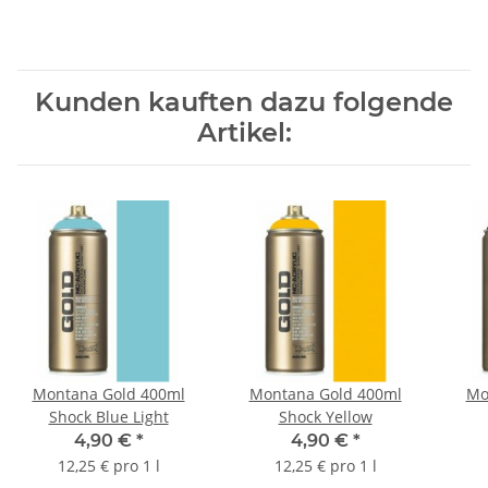
Kunden kauften dazu folgende
Artikel:
Montana Gold 400ml
Montana Gold 400ml
Mo
Shock Blue Light
Shock Yellow
4,90 €
*
4,90 €
*
12,25 € pro 1 l
12,25 € pro 1 l