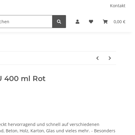
Kontakt
/ Camping
Sprühfarben
Geschenkartikel
0,00 €
Bele
 400 ml Rot
ckt hervorragend und schnell auf verschiedenen
, Beton, Holz, Karton, Glas und vieles mehr. - Besonders