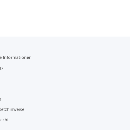
e Informationen
tz
m
setzhinweise
recht