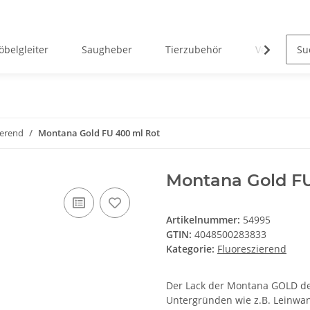
belgleiter
Saugheber
Tierzubehör
Verreisen 
ierend
Montana Gold FU 400 ml Rot
Montana Gold FU
Artikelnummer:
54995
GTIN:
4048500283833
Kategorie:
Fluoreszierend
Der Lack der Montana GOLD de
Untergründen wie z.B. Leinwand