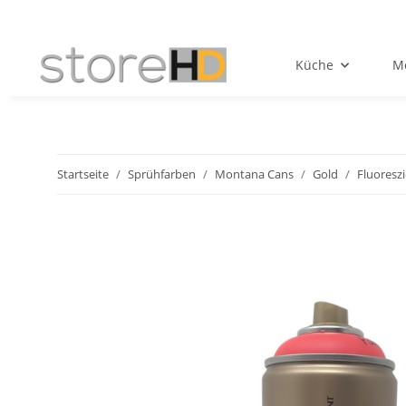
Küche
Mö
Startseite
Sprühfarben
Montana Cans
Gold
Fluoresz