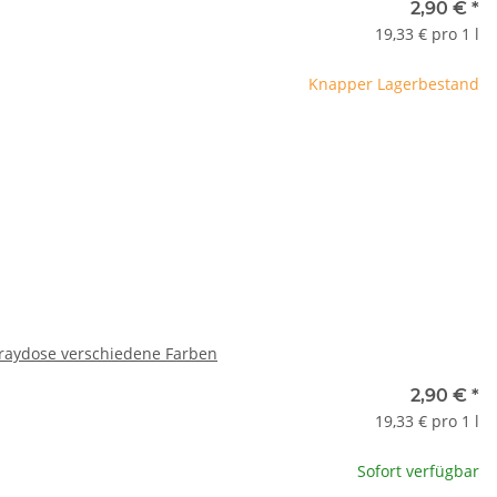
e
2,90 €
*
19,33 € pro 1 l
te wählen Sie eine Variation.
Knapper Lagerbestand
x
raydose verschiedene Farben
2,90 €
*
19,33 € pro 1 l
Sofort verfügbar