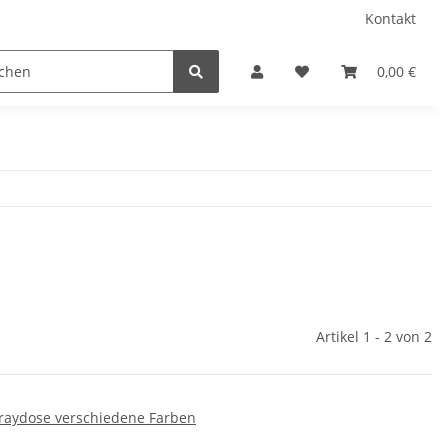
Kontakt
/ Camping
Sprühfarben
Geschenkartikel
0,00 €
Bele
Artikel 1 - 2 von 2
raydose verschiedene Farben