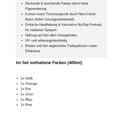
Deckende & leuchtende Farben durch hohe
Pigmentierung
Extrem kurze Trocknungszeit durch Nitro-Combi
Basis (hoher Lösungsmittelanteil)
Einfache Handhabung & Innovative No-Drip Formula
für sauberes Sprayen
Haftung auf fast allen Untergründen
UV- und witterungsbeständig
Breites und fein abgestuftes Farbspektrum sowie
Effekttöne
Im Set enthaltene Farben (400ml)
1x Gelb
1x Orange
1x Rot
1x Grün
1x Blau
1x Pink