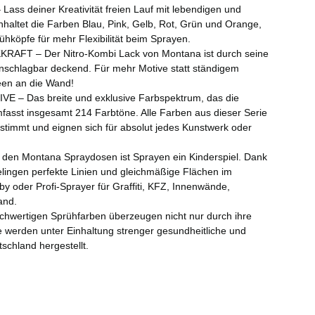
s deiner Kreativität freien Lauf mit lebendigen und
haltet die Farben Blau, Pink, Gelb, Rot, Grün und Orange,
ühköpfe für mehr Flexibilität beim Sprayen.
T – Der Nitro-Kombi Lack von Montana ist durch seine
nschlagbar deckend. Für mehr Motive statt ständigem
deen an die Wand!
– Das breite und exklusive Farbspektrum, das die
fasst insgesamt 214 Farbtöne. Alle Farben aus dieser Serie
stimmt und eignen sich für absolut jedes Kunstwerk oder
n Montana Spraydosen ist Sprayen ein Kinderspiel. Dank
ingen perfekte Linien und gleichmäßige Flächen im
 oder Profi-Sprayer für Graffiti, KFZ, Innenwände,
and.
ertigen Sprühfarben überzeugen nicht nur durch ihre
ie werden unter Einhaltung strenger gesundheitliche und
schland hergestellt.