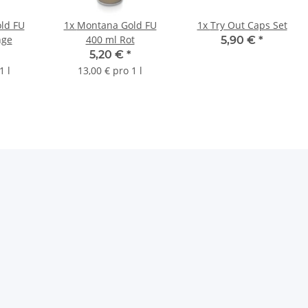
ld FU
1x
Montana Gold FU
1x
Try Out Caps Set
nge
400 ml Rot
5,90 €
*
5,20 €
*
1 l
13,00 € pro 1 l