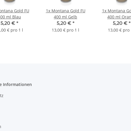
ntana Gold FU
1x
Montana Gold FU
1x
Montana Go
00 ml Blau
400 ml Gelb
400 ml Ora
5,20 €
*
5,20 €
*
5,20 €
*
,00 € pro 1 l
13,00 € pro 1 l
13,00 € pro 
e Informationen
tz
m