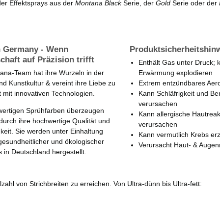
der Effektsprays aus der
Montana Black
Serie, der
Gold
Serie oder der
n Germany - Wenn
Produktsicherheitshin
chaft auf Präzision trifft
Enthält Gas unter Druck; 
ana-Team hat ihre Wurzeln in der
Erwärmung explodieren
und Kunstkultur & vereint ihre Liebe zu
Extrem entzündbares Aer
ät mit innovativen Technologien.
Kann Schläfrigkeit und B
verursachen
wertigen Sprühfarben überzeugen
Kann allergische Hautrea
 durch ihre hochwertige Qualität und
verursachen
keit. Sie werden unter Einhaltung
Kann vermutlich Krebs er
gesundheitlicher und ökologischer
Verursacht Haut- & Augen
 in Deutschland hergestellt.
zahl von Strichbreiten zu erreichen. Von Ultra-dünn bis Ultra-fett: