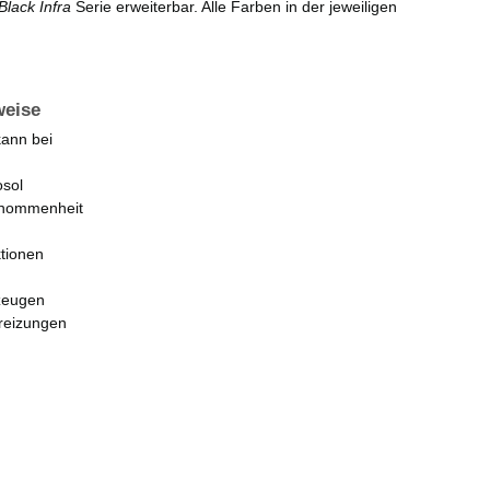
Black Infra
Serie erweiterbar. Alle Farben in der jeweiligen
weise
kann bei
osol
enommenheit
ktionen
zeugen
reizungen