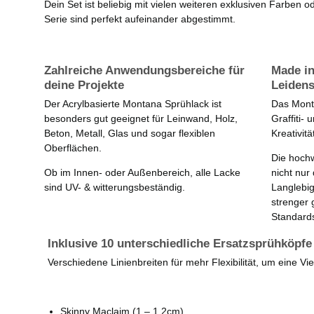
Dein Set ist beliebig mit vielen weiteren exklusiven Farben o
Serie sind perfekt aufeinander abgestimmt.
Zahlreiche Anwendungsbereiche für
Made i
deine Projekte
Leidens
Der Acrylbasierte Montana Sprühlack ist
Das Mont
besonders gut geeignet für Leinwand, Holz,
Graffiti- 
Beton, Metall, Glas und sogar flexiblen
Kreativit
Oberflächen.
Die hoch
Ob im Innen- oder Außenbereich, alle Lacke
nicht nur
sind UV- & witterungsbeständig.
Langlebig
strenger 
Standards
Inklusive 10 unterschiedliche Ersatzsprühköpfe
Verschiedene Linienbreiten für mehr Flexibilität, um eine Viel
Skinny Maclaim (1 – 1,2cm)