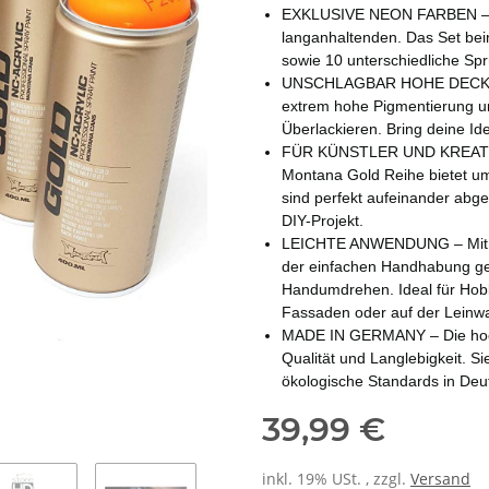
EXKLUSIVE NEON FARBEN – Las
langanhaltenden. Das Set bein
sowie 10 unterschiedliche Spr
UNSCHLAGBAR HOHE DECKKRAF
extrem hohe Pigmentierung u
Überlackieren. Bring deine I
FÜR KÜNSTLER UND KREATIVE 
Montana Gold Reihe bietet um
sind perfekt aufeinander abge
DIY-Projekt.
LEICHTE ANWENDUNG – Mit de
der einfachen Handhabung gel
Handumdrehen. Ideal für Hobby
Fassaden oder auf der Leinw
MADE IN GERMANY – Die hochw
Qualität und Langlebigkeit. S
ökologische Standards in Deut
39,99 €
inkl. 19% USt. , zzgl.
Versand