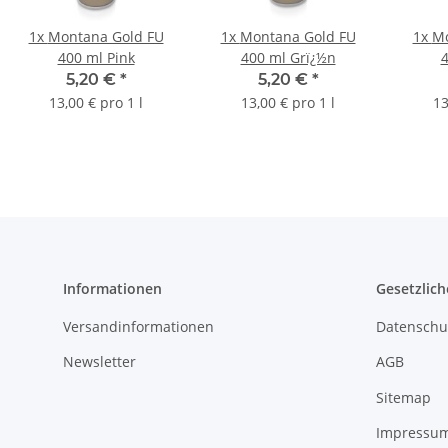
1x
Montana Gold FU
1x
Montana Gold FU
1x
Mo
400 ml Pink
400 ml Grï¿½n
4
5,20 €
*
5,20 €
*
13,00 € pro 1 l
13,00 € pro 1 l
13
Informationen
Gesetzlich
Versandinformationen
Datenschu
Newsletter
AGB
Sitemap
Impressu