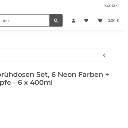
Kontakt
/ Camping
Sprühfarben
Geschenkartikel
0,00 €
Bele
rühdosen Set, 6 Neon Farben +
pfe - 6 x 400ml