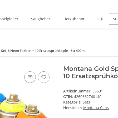
belgleiter
Saugheber
Tierzubehör
Verreisen 
et, 6 Neon Farben + 10 Ersatzsprühköpfe - 6 x 400ml
Montana Gold Sp
10 Ersatzsprühkö
Artikelnummer:
55691
GTIN:
4260662740140
Kategorie:
Sets
Hersteller:
Montana Cans